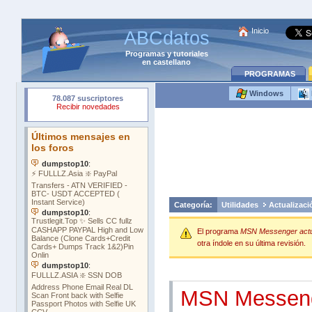
Inicio
ABCdatos
Programas
y
tutoriales
en castellano
PROGRAMAS
Windows
Categoría:
Utilidades
Actualizaci
El programa
MSN Messenger actu
otra índole en su última revisión.
MSN Messen