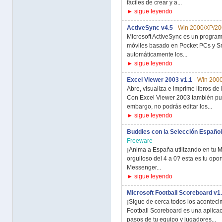
fáciles de crear y a...
► sigue leyendo
ActiveSync v4.5
-
Win 2000/XP/2
Microsoft ActiveSync es un program
móviles basado en Pocket PCs y Sm
automáticamente los...
► sigue leyendo
Excel Viewer 2003 v1.1
-
Win 200
Abre, visualiza e imprime libros de 
Con Excel Viewer 2003 también pue
embargo, no podrás editar los...
► sigue leyendo
Buddies con la Selección Españo
Freeware
¡Anima a España utilizando en tu M
orgulloso del 4 a 0? esta es tu opo
Messenger...
► sigue leyendo
Microsoft Football Scoreboard v1.
¡Sigue de cerca todos los acontecim
Football Scoreboard es una aplica
pasos de tu equipo y jugadores...