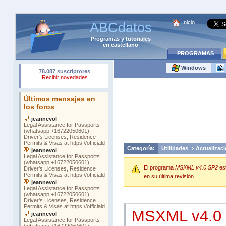
Inicio
ABCdatos
Programas
y
tutoriales
en castellano
PROGRAMAS
Windows
Categoría:
Utilidades
Actualizac
El programa
MSXML v4.0 SP2
es
en su última revisión.
MSXML v4.0