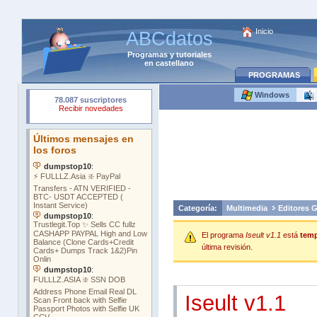
Inicio
ABCdatos
Programas
y
tutoriales
en castellano
PROGRAMAS
Windows
Categoría:
Multimedia
Editores G
El programa
Iseult v1.1
está
temp
última revisión.
Iseult v1.1