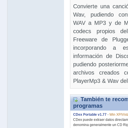
Convierte una canc
Wav, pudiendo conv
WAV a MP3 y de MP3
codecs propios de
Freeware de Plugg
incorporando a e
información de Disc
pudiendo posteriorm
archivos creados 
PlayerMp3 & Wav del
También te recom
programas
CDex Portable v1.77
-
Win XP/Vist
CDex puede extraer datos directam
denomina generalmente un CD Ripp