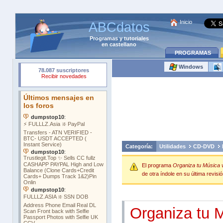
Inicio
ABCdatos
Programas
y
tutoriales
en castellano
PROGRAMAS
Windows
Categoría:
Utilidades
CD-DVD
El programa
Organiza tu Música 
de otra índole en su última revisió
Organiza tu 