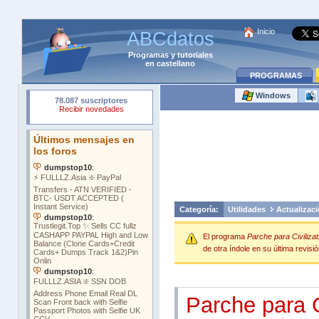
Inicio
ABCdatos
Programas
y
tutoriales
en castellano
PROGRAMAS
Windows
Categoría:
Utilidades
Actualizac
El programa
Parche para Civilizat
de otra índole en su última revisió
Parche para C