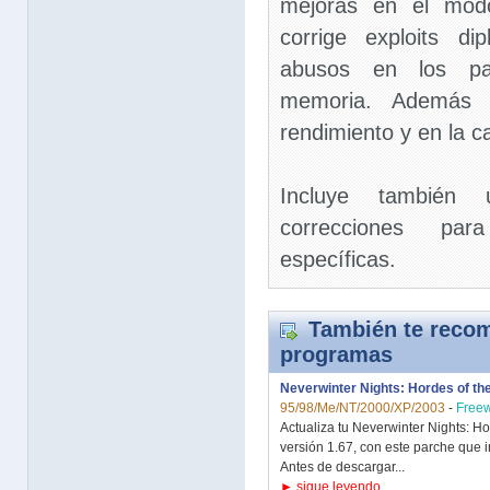
mejoras en el modo
corrige exploits di
abusos en los pa
memoria. Además 
rendimiento y en la c
Incluye tambié
correcciones pa
específicas.
También te recom
programas
Neverwinter Nights: Hordes of th
95/98/Me/NT/2000/XP/2003
-
Free
Actualiza tu Neverwinter Nights: Ho
versión 1.67, con este parche que i
Antes de descargar...
► sigue leyendo