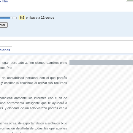
x.html
6,6
en base a
12 votos
niones
hogar, pero aún así no sientes cambios en tu
nces Pro.
de contabilidad personal con el que podrás
 estimar la eficiencia al utilizar tus recursos
concienzudamente los informes con el fin de
 una herramienta inteligente que te ayudará a
ez y claridad, de un solo vistazo podrás ver la
uchas otras, de exportar datos a archivos txt o
nformación detallada de todas las operaciones