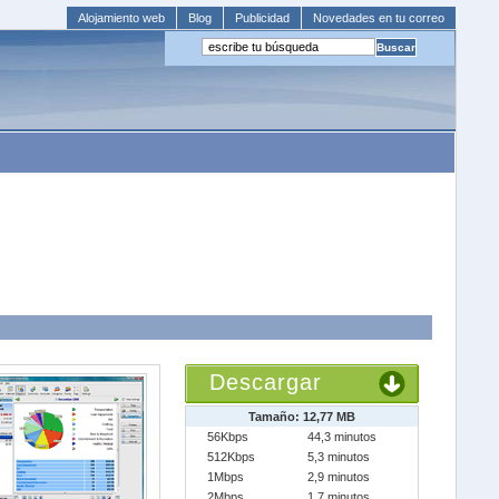
Alojamiento web
Blog
Publicidad
Novedades en tu correo
Descargar
Tamaño: 12,77 MB
56Kbps
44,3 minutos
512Kbps
5,3 minutos
1Mbps
2,9 minutos
2Mbps
1,7 minutos