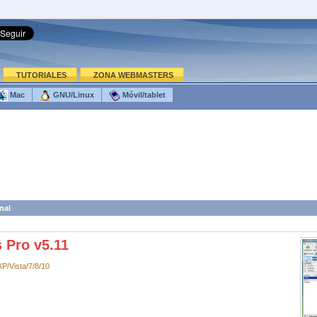
TUTORIALES
ZONA WEBMASTERS
Mac
GNU/Linux
Móvil/tablet
nal
 Pro v5.11
P/Vista/7/8/10