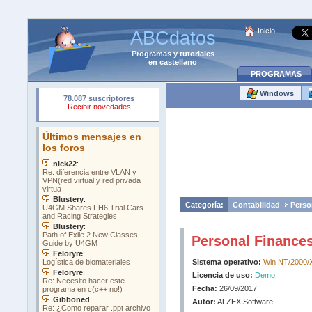
Inicio
ABCdatos
Programas
y
tutoriales
en castellano
PROGRAMAS
Windows
Categoría:
Contabilidad
Perso
Personal Finances
Sistema operativo:
Win NT/2000/X
Licencia de uso:
Demo
Fecha:
26/09/2017
Autor:
ALZEX Software