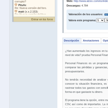
Web:
http://www.alzex.com/es/inde
Descargas:
4.784
Valoración de los usuarios:
Entrar en los foros
Valora este programa:
Descripción
Anotaciones
Opi
¿Han aumentado los ingresos en tu 
nivel de vida? prueba Personal Fina
Personal Finances es un programa 
comparar las pérdidas y ganancias, y
presupuestarios.
No tendrás necesidad de analizar 
conocer tu situación financiera, es
rastrear todos tus gastos con sencill
forma en que gastaste tu dinero.
El programa tiene la opción, entre m
CSV, así como de importarlos. La i