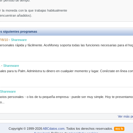
er período de tiempo.
r la moneda con la que trabajas habitualmente
e encuentran añadidos).
s siguientes programas
7/8/10
-
Shareware
personales rápida y fácilmente. AceMoney soporta todas las funciones necesarias para el h
1
-
Shareware
les para tu Palm. Administra tu dinero en cualquier momento y lugar. Conéctate en línea co
Shareware
 gastos personales - o los de tu pequeña empresa - puede ser muy simple. Hoy te presentam
o...
Ver más p
Copyright © 1999-2026
ABCdatos.com
. Todos los derechos reservados.