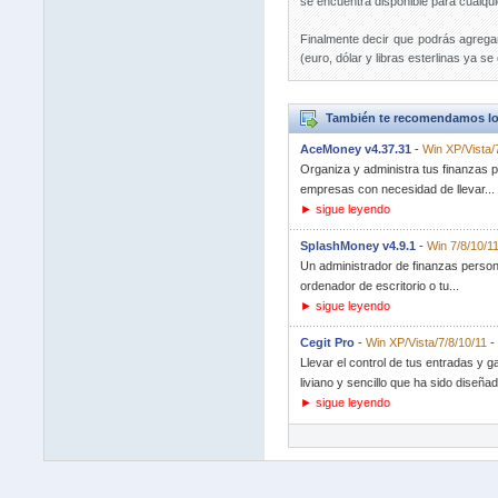
se encuentra disponible para cualqui
Finalmente decir que podrás agrega
(euro, dólar y libras esterlinas ya s
También te recomendamos lo
AceMoney v4.37.31
-
Win XP/Vista/
Organiza y administra tus finanzas 
empresas con necesidad de llevar...
► sigue leyendo
SplashMoney v4.9.1
-
Win 7/8/10/1
Un administrador de finanzas persona
ordenador de escritorio o tu...
► sigue leyendo
Cegit Pro
-
Win XP/Vista/7/8/10/11
-
Llevar el control de tus entradas y
liviano y sencillo que ha sido diseñad
► sigue leyendo