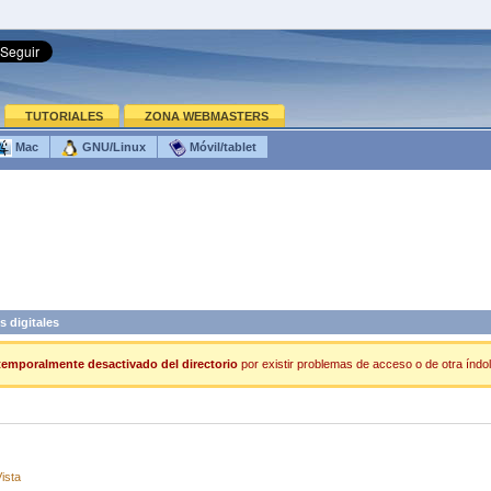
TUTORIALES
ZONA WEBMASTERS
Mac
GNU/Linux
Móvil/tablet
 digitales
temporalmente desactivado del directorio
por existir problemas de acceso o de otra índole
ista