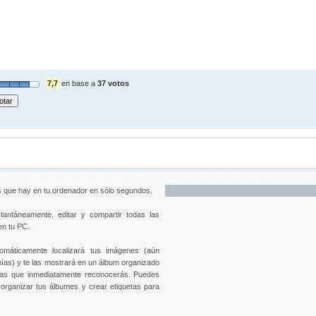
7,7
en base a
37 votos
s que hay en tu ordenador en sólo segundos.
tantáneamente, editar y compartir todas las
n tu PC.
máticamente localizará tus imágenes (aún
nías) y te las mostrará en un álbum organizado
as que inmediatamente reconocerás. Puedes
a organizar tus álbumes y crear etiquetas para