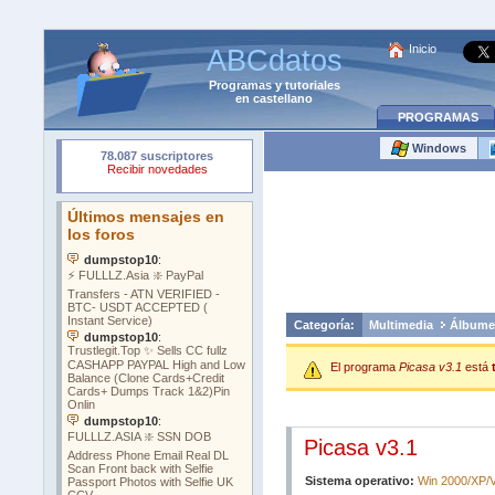
Inicio
ABCdatos
Programas
y
tutoriales
en castellano
PROGRAMAS
Windows
Categoría:
Multimedia
Álbumes
El programa
Picasa v3.1
está
Picasa v3.1
Sistema operativo:
Win 2000/XP/V