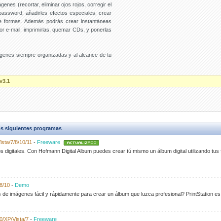
genes (recortar, eliminar ojos rojos, corregir el
password, añadirles efectos especiales, crear
e formas. Además podrás crear instantáneas
por e-mail, imprimirlas, quemar CDs, y ponerlas
genes siempre organizadas y al alcance de tu
v3.1
s siguientes programas
ista/7/8/10/11
-
Freeware
s digitales. Con Hofmann Digital Album puedes crear tú mismo un álbum digital utilizando tus 
8/10
-
Demo
s de imágenes fácil y rápidamente para crear un álbum que luzca profesional? PrintStation es 
0/XP/Vista/7
-
Freeware