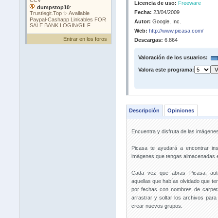
Licencia de uso:
Freeware
Fecha:
23/04/2009
Autor:
Google, Inc.
Web:
http://www.picasa.com/
Entrar en los foros
Descargas:
6.864
Valoración de los usuarios:
Valora este programa:
Descripción
Opiniones
Encuentra y disfruta de las imágene
Picasa te ayudará a encontrar ins
imágenes que tengas almacenadas e
Cada vez que abras Picasa, auto
aquellas que habías olvidado que te
por fechas con nombres de carpet
arrastrar y soltar los archivos par
crear nuevos grupos.