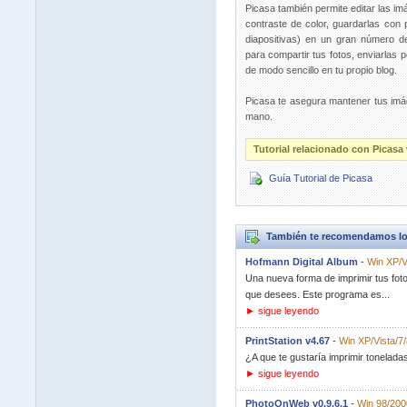
Picasa también permite editar las imá
contraste de color, guardarlas con 
diapositivas) en un gran número d
para compartir tus fotos, enviarlas 
de modo sencillo en tu propio blog.
Picasa te asegura mantener tus imá
mano.
Tutorial relacionado con Picasa 
Guía Tutorial de Picasa
También te recomendamos lo
Hofmann Digital Album
-
Win XP/V
Una nueva forma de imprimir tus foto
que desees. Este programa es...
► sigue leyendo
PrintStation v4.67
-
Win XP/Vista/7/
¿A que te gustaría imprimir tonelada
► sigue leyendo
PhotoOnWeb v0.9.6.1
-
Win 98/200