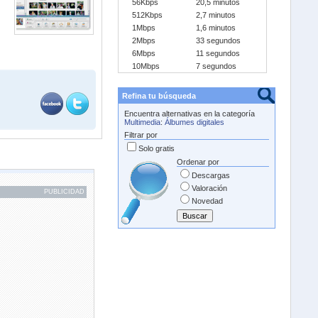
56Kbps
20,5 minutos
512Kbps
2,7 minutos
1Mbps
1,6 minutos
2Mbps
33 segundos
6Mbps
11 segundos
10Mbps
7 segundos
Refina tu búsqueda
Encuentra alternativas en la categoría
Multimedia
:
Álbumes digitales
Filtrar por
Solo gratis
Ordenar por
Descargas
Valoración
PUBLICIDAD
Novedad