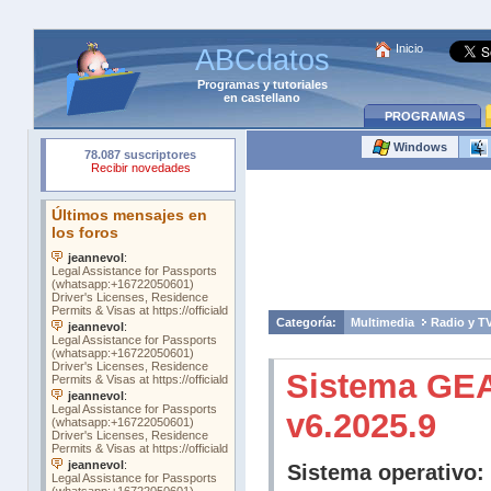
Inicio
ABCdatos
Programas
y
tutoriales
en castellano
PROGRAMAS
Windows
Categoría:
Multimedia
Radio y T
Sistema GE
v6.2025.9
Sistema operativo: