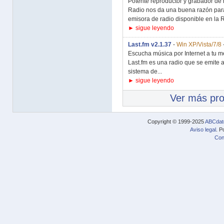
Potente reproductor y grabador de r
Radio nos da una buena razón para
emisora de radio disponible en la 
► sigue leyendo
Last.fm v2.1.37
-
Win XP/Vista/7/8
Escucha música por Internet a tu me
Last.fm es una radio que se emite a
sistema de...
► sigue leyendo
Ver más pr
Copyright © 1999-2025
ABCdat
Aviso legal
. P
Con