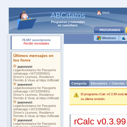
Inicio
ABCdatos
Programas
y
tutoriales
en castellano
PROGRAMAS
Windows
Categoría:
Educativos
Ciencias
El programa
rCalc v0.3.99
está
t
su última revisión.
rCalc v0.3.99