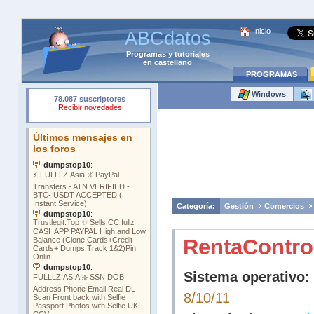
Inicio
ABCdatos
Programas
y
tutoriales
en castellano
PROGRAMAS
Windows
Categoría:
Gestión
Comercios
RentaContro
Sistema operativo:
8/10/11