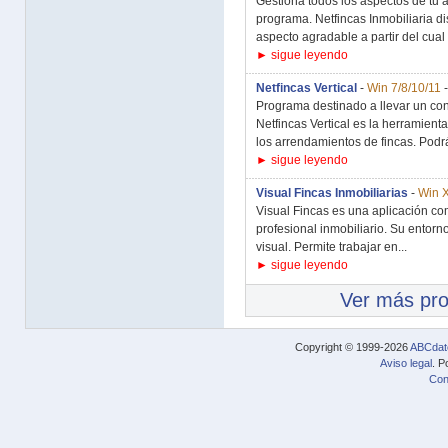
Gestiona todos los aspectos de tu 
programa. Netfincas Inmobiliaria di
aspecto agradable a partir del cual 
► sigue leyendo
Netfincas Vertical
-
Win 7/8/10/11
Programa destinado a llevar un cont
Netfincas Vertical es la herramienta
los arrendamientos de fincas. Podrá
► sigue leyendo
Visual Fincas Inmobiliarias
-
Win X
Visual Fincas es una aplicación com
profesional inmobiliario. Su entorn
visual. Permite trabajar en...
► sigue leyendo
Ver más pr
Copyright © 1999-2026
ABCdat
Aviso legal
. P
Con