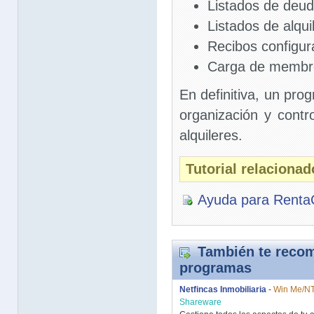
Listados de deud
Listados de alqui
Recibos configur
Carga de membre
En definitiva, un pro
organización y contr
alquileres.
Tutorial relaciona
Ayuda para Renta
También te recom
programas
Netfincas Inmobiliaria
-
Win Me/NT
Shareware