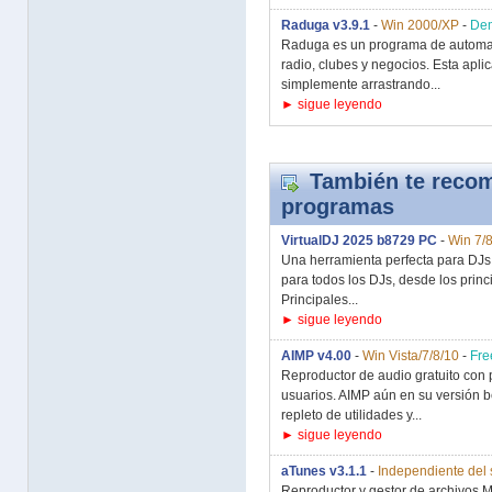
Raduga v3.9.1
-
Win 2000/XP
-
De
Raduga es un programa de automat
radio, clubes y negocios. Esta aplica
simplemente arrastrando...
► sigue leyendo
También te recom
programas
VirtualDJ 2025 b8729 PC
-
Win 7/8
Una herramienta perfecta para DJs
para todos los DJs, desde los prin
Principales...
► sigue leyendo
AIMP v4.00
-
Win Vista/7/8/10
-
Fre
Reproductor de audio gratuito con p
usuarios. AIMP aún en su versión b
repleto de utilidades y...
► sigue leyendo
aTunes v3.1.1
-
Independiente del 
Reproductor y gestor de archivos M