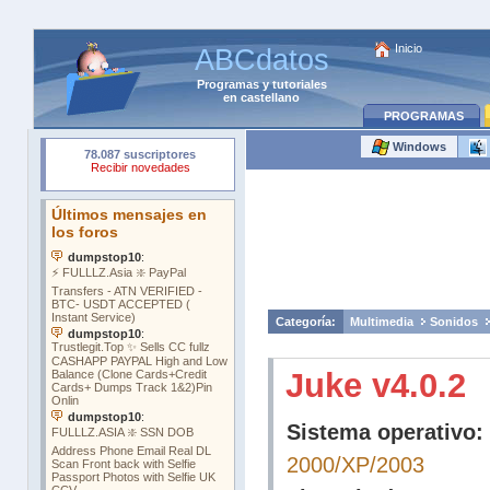
Inicio
ABCdatos
Programas
y
tutoriales
en castellano
PROGRAMAS
Windows
Categoría:
Multimedia
Sonidos
Juke v4.0.2
Sistema operativo:
2000/XP/2003