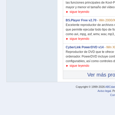
las funciones principales de Kool-P
mayor y menor el tamaño del vídeo.
► sigue leyendo
BS.Player Free v2.70
-
Win 2000/X
Excelente reproductor de archivos 
que permite ejecutar todo tipo de f
como avi, mpg, asf, wmv, wav, mp3, 
► sigue leyendo
CyberLink PowerDVD v14
-
Win XP
Reproductor de DVD que te ofrece u
ordenador. PowerDVD incluye contr
configurables, así como controles de
► sigue leyendo
Ver más pr
Copyright © 1999-2026
ABCdat
Aviso legal
. P
Con