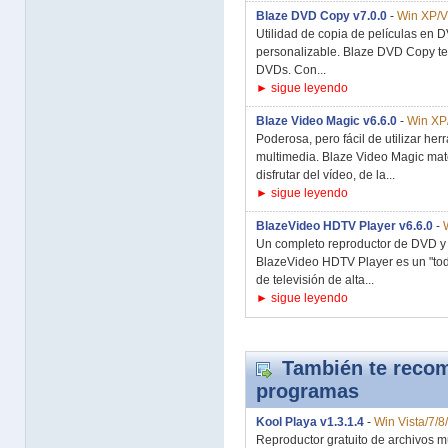
Blaze DVD Copy v7.0.0
-
Win XP/Vi
Utilidad de copia de películas en 
personalizable. Blaze DVD Copy te 
DVDs. Con...
► sigue leyendo
Blaze Video Magic v6.6.0
-
Win XP/
Poderosa, pero fácil de utilizar he
multimedia. Blaze Video Magic mater
disfrutar del vídeo, de la...
► sigue leyendo
BlazeVideo HDTV Player v6.6.0
-
Un completo reproductor de DVD y si
BlazeVideo HDTV Player es un "tod
de televisión de alta...
► sigue leyendo
También te recom
programas
Kool Playa v1.3.1.4
-
Win Vista/7/8
Reproductor gratuito de archivos m