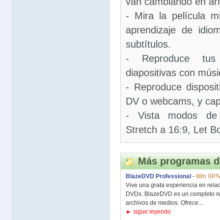
van cambiando en ar
- Mira la película 
aprendizaje de idio
subtítulos.
- Reproduce tus 
diapositivas con músi
- Reproduce disposi
DV o webcams, y cap
- Vista modos de 
Stretch a 16:9, Let B
Más programas d
BlazeDVD Professional
-
Win XP/V
Vive una grata experiencia en rela
DVDs. BlazeDVD es un completo re
archivos de medios. Ofrece...
► sigue leyendo