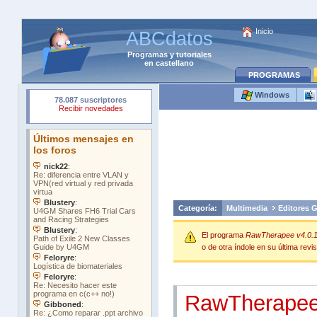
Inicio
ABCdatos
Programas
y
tutoriales
en castellano
PROGRAMAS
Windows
Categoría:
Multimedia
Editores G
El programa
RawTherapee v4.0.1
o de otra índole en su última revis
RawTherape