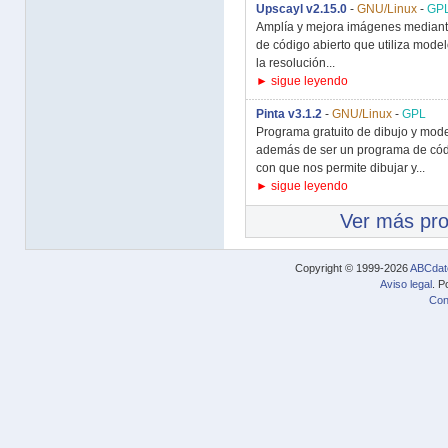
Upscayl v2.15.0
-
GNU/Linux
-
GP
Amplía y mejora imágenes mediante i
de código abierto que utiliza modelo
la resolución...
► sigue leyendo
Pinta v3.1.2
-
GNU/Linux
-
GPL
Programa gratuito de dibujo y mod
además de ser un programa de códi
con que nos permite dibujar y...
► sigue leyendo
Ver más pr
Copyright © 1999-2026
ABCdat
Aviso legal
. P
Con