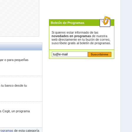
Boletín de Programas
Si quieres estar informado de las
novedades en programas
de nuestra
web directamente en tu buzón de correo,
suscríbete gratis al boletín de programas.
ogar o para pequeñas
n tu banco desde tu
os Cegit, un programa
rogramas
de esta categoría