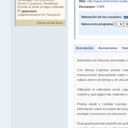
Web:
http://www.sketchman-studio
Descargas:
2.963
Valoración de los usuarios:
Entrar en los foros
Valora este programa:
Descripción
Anotaciones
Opi
Administra tus finanzas personales ut
Con Money Calendar podrás mane
transacciones directamente sobre 
valioso ahorro de tiempo y en una si
Utilizando el calendario serás ca
cuándo y qué pagos has realizado o v
Podrás añadir y cambiar cuentas,
información sobre el estado del proy
proteger tu proyecto con password.
El programa permite imprimir los gráf