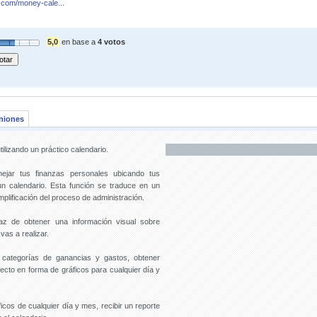
.com/money-cale...
5,0
en base a
4 votos
niones
ilizando un práctico calendario.
jar tus finanzas personales ubicando tus
un calendario. Esta función se traduce en un
mplificación del proceso de administración.
paz de obtener una información visual sobre
as a realizar.
 categorías de ganancias y gastos, obtener
ecto en forma de gráficos para cualquier día y
icos de cualquier día y mes, recibir un reporte