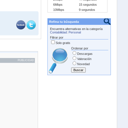
6Mbps
15 segundos
10Mbps
9 segundos
Refina tu búsqueda
Encuentra alternativas en la categoría
Contabilidad
:
Personal
Filtrar por
Solo gratis
Ordenar por
Descargas
Valoración
PUBLICIDAD
Novedad