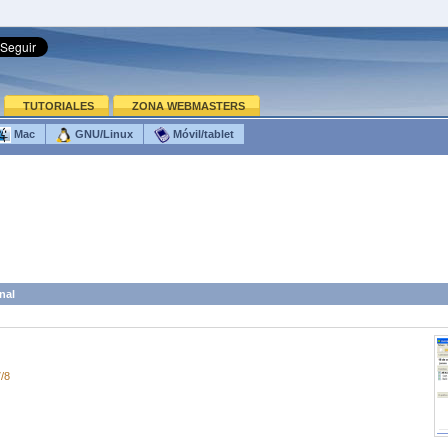
TUTORIALES
ZONA WEBMASTERS
Mac
GNU/Linux
Móvil/tablet
nal
/8