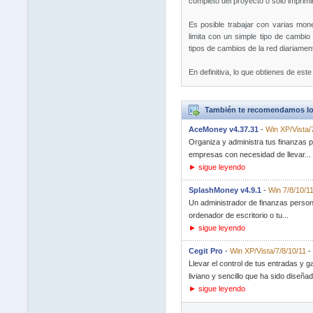
completo del proyecto o sólo imprimir
Es posible trabajar con varias mo
limita con un simple tipo de camb
tipos de cambios de la red diariamen
En definitiva, lo que obtienes de e
También te recomendamos lo
AceMoney v4.37.31
-
Win XP/Vista/
Organiza y administra tus finanzas 
empresas con necesidad de llevar...
► sigue leyendo
SplashMoney v4.9.1
-
Win 7/8/10/1
Un administrador de finanzas persona
ordenador de escritorio o tu...
► sigue leyendo
Cegit Pro
-
Win XP/Vista/7/8/10/11
-
Llevar el control de tus entradas y
liviano y sencillo que ha sido diseñad
► sigue leyendo