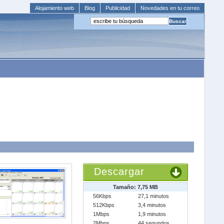
Alojamiento web
Blog
Publicidad
Novedades en tu correo
Descargar
Tamaño: 7,75 MB
56Kbps
27,1 minutos
512Kbps
3,4 minutos
1Mbps
1,9 minutos
2Mbps
44 segundos