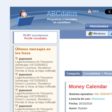
Inicio
ABCdatos
Programas
y
tutoriales
en castellano
PROGRAMAS
Windows
Categoría:
Contabilidad
Perso
Money Calendar
Sistema operativo:
Win 2000/XP/7
Licencia de uso:
Shareware
Fecha:
20/10/2016
Autor:
Rylstim