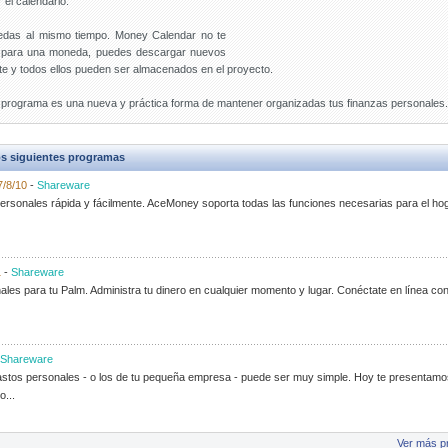
 el calendario.
nedas al mismo tiempo. Money Calendar no te
io para una moneda, puedes descargar nuevos
te y todos ellos pueden ser almacenados en el proyecto.
ste programa es una nueva y práctica forma de mantener organizadas tus finanzas personales.
s siguientes programas
7/8/10
-
Shareware
personales rápida y fácilmente. AceMoney soporta todas las funciones necesarias para el h
1
-
Shareware
les para tu Palm. Administra tu dinero en cualquier momento y lugar. Conéctate en línea co
Shareware
 gastos personales - o los de tu pequeña empresa - puede ser muy simple. Hoy te presentam
o...
Ver más p