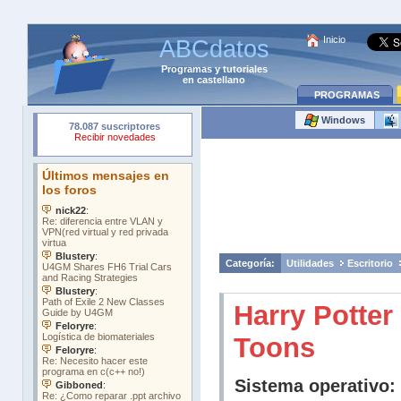
Inicio
ABCdatos
Programas
y
tutoriales
en castellano
PROGRAMAS
Windows
Categoría:
Utilidades
Escritorio
Harry Potter
Toons
Sistema operativo: