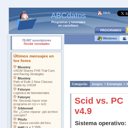
Inicio
ABCdatos
Programas
y
tutoriales
en castellano
PROGRAMAS
Windows
Categoría:
Juegos
Estrategia
A
Scid vs. PC
v4.9
Sistema operativo: