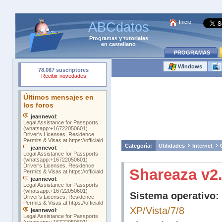
Inicio
ABCdatos
Programas
y
tutoriales
en castellano
PROGRAMAS
Windows
Categoría:
Utilidades
Internet
Shareaza v2.
Sistema operativo:
XP/Vista/7/8