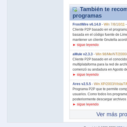
También te recom
programas
FrostWire v6.14.0
-
Win 7/8/10/11
Cliente P2P basado en el program
basada en el código fuente de Lim
mantener un cliente Gnutella acorde
► sigue leyendo
aMule v2.3.3
-
Win 98/Me/NT/2000/
Cliente P2P basado en el conocido
multiplataforma para la red de ar
comenzó su andadura en Agosto de
► sigue leyendo
Ares v2.5.5
-
Win XP/2003/Vista/7/
Programa P2P que te permite compar
usuarios. Como todos los programas 
posteriormente descargar archivos 
► sigue leyendo
Ver más pr