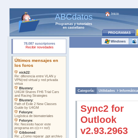
Inicio
ABCdatos
Programas
y
tutoriales
en castellano
PROGRAMAS
Windows
Categoría:
Utilidades
Informátic
Sync2 for
Outlook
v2.93.2963