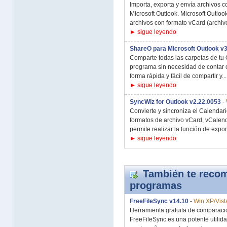
Importa, exporta y envía archivos 
Microsoft Outlook. Microsoft Outlook
archivos con formato vCard (archivos
► sigue leyendo
ShareO para Microsoft Outlook v
Comparte todas las carpetas de tu 
programa sin necesidad de contar 
forma rápida y fácil de compartir y...
► sigue leyendo
SyncWiz for Outlook v2.22.0053
-
Convierte y sincroniza el Calendari
formatos de archivo vCard, vCalend
permite realizar la función de exporta
► sigue leyendo
También te recom
programas
FreeFileSync v14.10
-
Win XP/Vist
Herramienta gratuita de comparació
FreeFileSync es una potente utilid