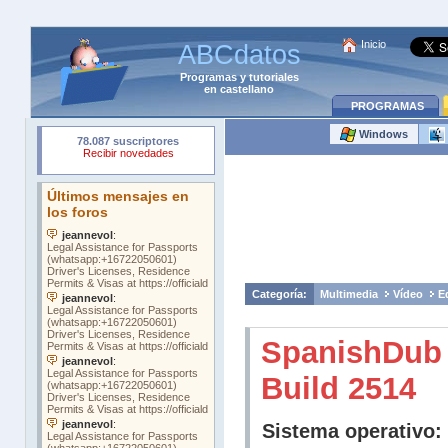
Inicio
ABCdatos
Programas
y
tutoriales
en castellano
PROGRAMAS
Windows
Categoría:
Multimedia
Vídeo
E
SpanishDub
Build 2514
Sistema operativo: