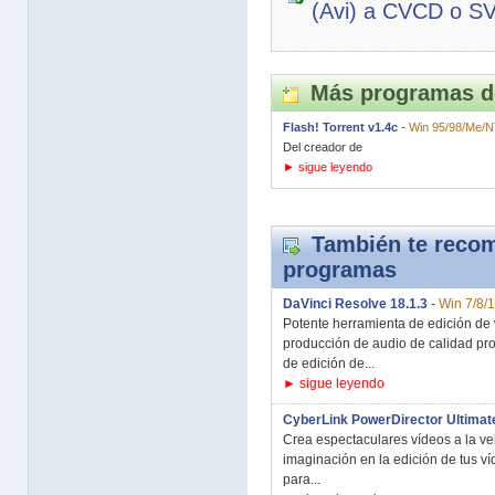
(Avi) a CVCD o S
Más programas d
Flash! Torrent v1.4c
-
Win 95/98/Me/N
Del creador de
► sigue leyendo
También te recom
programas
DaVinci Resolve 18.1.3
-
Win 7/8/
Potente herramienta de edición de v
producción de audio de calidad pro
de edición de...
► sigue leyendo
CyberLink PowerDirector Ultimat
Crea espectaculares vídeos a la vel
imaginación en la edición de tus v
para...