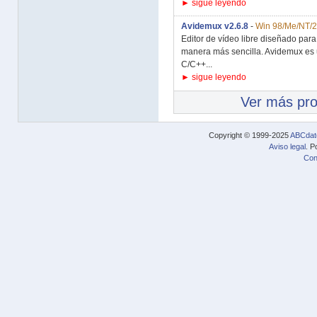
► sigue leyendo
Avidemux v2.6.8
-
Win 98/Me/NT/2
Editor de vídeo libre diseñado para co
manera más sencilla. Avidemux es u
C/C++...
► sigue leyendo
Ver más pr
Copyright © 1999-2025
ABCdat
Aviso legal
. P
Con