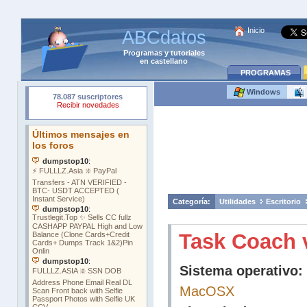
Inicio
ABCdatos
Programas
y
tutoriales
en castellano
PROGRAMAS
Windows
Categoría:
Utilidades
Escritorio
Task Coach 
Sistema operativo:
MacOSX