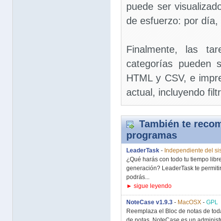
puede ser visualizado
de esfuerzo: por día
Finalmente, las ta
categorías pueden 
HTML y CSV, e impre
actual, incluyendo fil
También te recom
programas
LeaderTask
-
Independiente del s
¿Qué harás con todo tu tiempo lib
generación? LeaderTask te permitirá
podrás...
► sigue leyendo
NoteCase v1.9.3
-
MacOSX
-
GPL
Reemplaza el Bloc de notas de toda
de notas. NoteCase es un administ