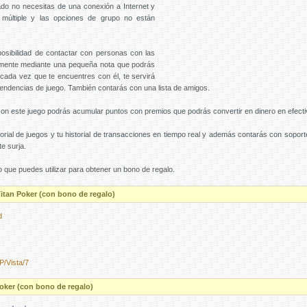
ado no necesitas de una conexión a Internet y
d múltiple y las opciones de grupo no están
osibilidad de contactar con personas con las
rmente mediante una pequeña nota que podrás
 cada vez que te encuentres con él, te servirá
tendencias de juego. También contarás con una lista de amigos.
con este juego podrás acumular puntos con premios que podrás convertir en dinero en efecti
storial de juegos y tu historial de transacciones en tiempo real y además contarás con sopor
e surja.
o que puedes utilizar para obtener un bono de regalo.
itan Poker (con bono de regalo)
d
P/Vista/7
Poker (con bono de regalo)