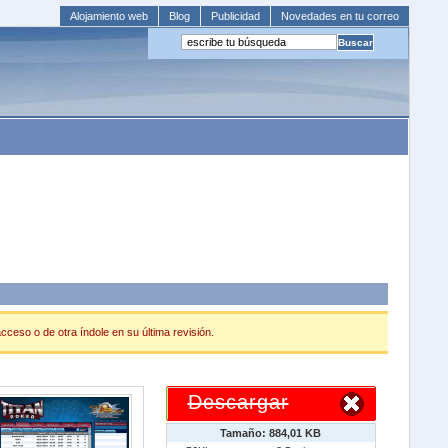
Alojamiento web
Blog
Publicidad
Novedades en tu correo
cceso o de otra índole en su última revisión.
Descargar
Tamaño: 884,01 KB