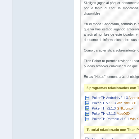
Si eliges jugar al póquer desconect
por lo tanto el chat, la modalida
disponibles.
En el modo Conectado, tendrás la p
que ya has estado jugando anterio
añadir al nombre de este jugador, y
de fuente de información sobre sus 
Como característica sobresaliente, 
Titan Poker te permite revisar tu hi
puedas resolver cualquier duda que t
En las "Notas", encontrarás el códig
5 programas relacionados con T
PokerTH Android v2.1.3
Androi
PokerTH v2.1.3
Win 7/8/10/11
PokerTH v2.1.3
GNU/Linux
PokerTH v2.1.3
MacOSX
PokerTH Portable v1.0.1
Win X
Tutorial relacionado con Titan 