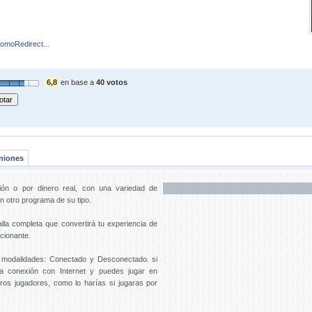
romoRedirect...
6,8
en base a
40 votos
niones
ión o por dinero real, con una variedad de
ún otro programa de su tipo.
lla completa que convertirá tu experiencia de
cionante.
 modalidades: Conectado y Desconectado. si
a conexión con Internet y puedes jugar en
tros jugadores, como lo harías si jugaras por