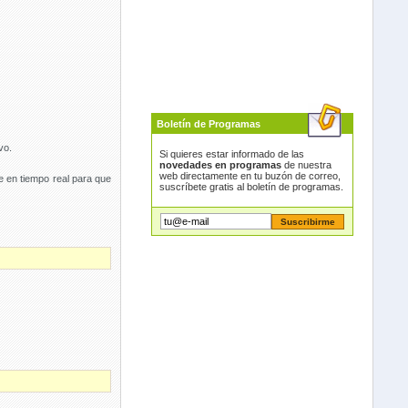
Boletín de Programas
vo.
Si quieres estar informado de las
novedades en programas
de nuestra
web directamente en tu buzón de correo,
te en tiempo real para que
suscríbete gratis al boletín de programas.