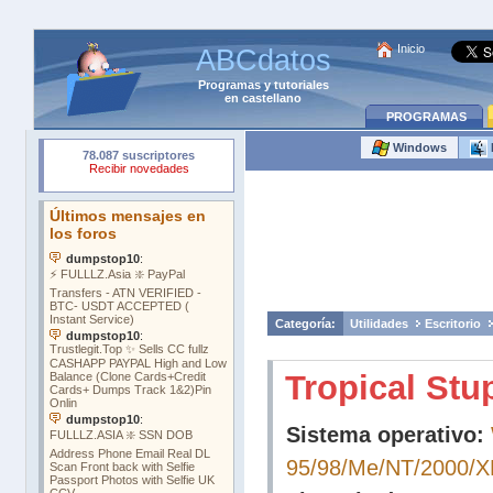
Inicio
ABCdatos
Programas
y
tutoriales
en castellano
PROGRAMAS
Windows
Categoría:
Utilidades
Escritorio
Tropical Stu
Sistema operativo:
95/98/Me/NT/2000/X