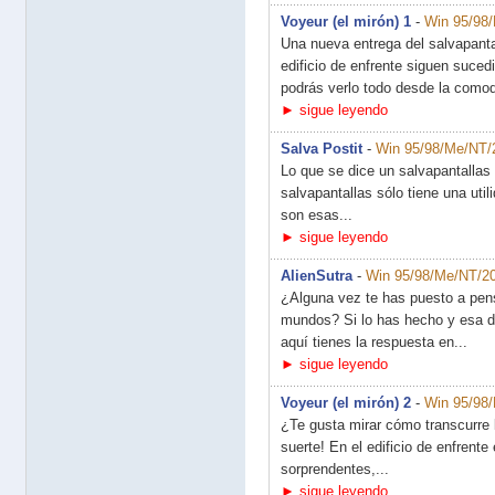
Voyeur (el mirón) 1
-
Win 95/98
Una nueva entrega del salvapanta
edificio de enfrente siguen suced
podrás verlo todo desde la comod
► sigue leyendo
Salva Postit
-
Win 95/98/Me/NT/
Lo que se dice un salvapantallas ú
salvapantallas sólo tiene una uti
son esas...
► sigue leyendo
AlienSutra
-
Win 95/98/Me/NT/2
¿Alguna vez te has puesto a pen
mundos? Si lo has hecho y esa du
aquí tienes la respuesta en...
► sigue leyendo
Voyeur (el mirón) 2
-
Win 95/98
¿Te gusta mirar cómo transcurre 
suerte! En el edificio de enfrent
sorprendentes,...
► sigue leyendo