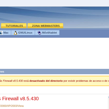
TUTORIALES
ZONA WEBMASTERS
Mac
GNU/Linux
Móvil/tablet
nes
s Firewall v8.5.430
está
desactivado del directorio
por existir problemas de acceso o de ot
 Firewall v8.5.430
2000/XP/2003/Vista