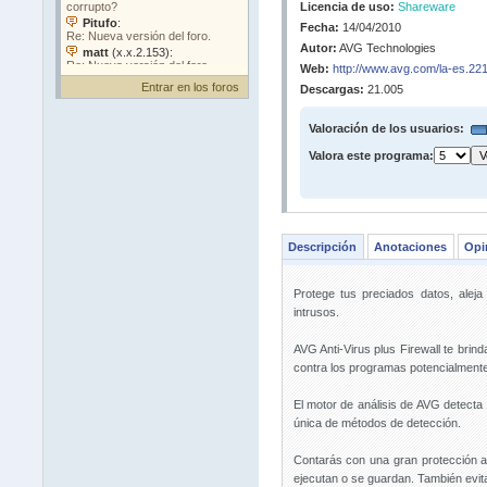
Licencia de uso:
Shareware
Fecha:
14/04/2010
Autor:
AVG Technologies
Web:
http://www.avg.com/la-es.22
Entrar en los foros
Descargas:
21.005
Valoración de los usuarios:
Valora este programa:
Descripción
Anotaciones
Opi
Protege tus preciados datos, alej
intrusos.
AVG Anti-Virus plus Firewall te brin
contra los programas potencialment
El motor de análisis de AVG detecta
única de métodos de detección.
Contarás con una gran protección al
ejecutan o se guardan. También evit