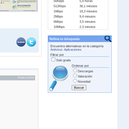
56Kbps
5,9 horas
512Kbps
36,1 minutos
1Mbps
18,3 minutos
2Mbps
9,4 minutos
6Mbps
3,5 minutos
10Mbps
2,3 minutos
Refina tu búsqueda
Encuentra alternativas en la categoría
Antivirus
:
Aplicaciones
Filtrar por
Solo gratis
Ordenar por
Descargas
Valoración
PUBLICIDAD
Novedad