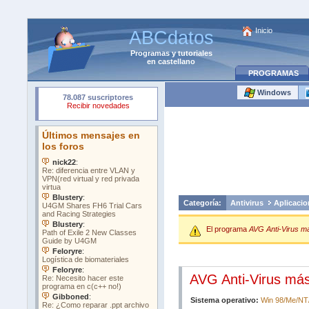
Inicio
ABCdatos
Programas
y
tutoriales
en castellano
PROGRAMAS
Windows
Categoría:
Antivirus
Aplicacio
El programa
AVG Anti-Virus má
AVG Anti-Virus más
Sistema operativo:
Win 98/Me/NT/