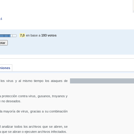
14
7,0
en base a
193 votos
niones
a los virus y al mismo tiempo los ataques de
da protección contra virus, gusanos, troyanos y
e no deseados.
 la mayoría de virus, gracias a su combinación
 analizar todos los archivos que se abren, se
a que se abran o ejecuten archivos infectados.