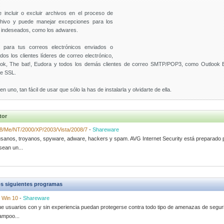
de incluir o excluir archivos en el proceso de
rchivo y puede manejar excepciones para los
 indeseados, como los adwares.
l para tus correos electrónicos enviados o
os los clientes líderes de correo electrónico,
ook, The bat!, Eudora y todos los demás clientes de correo SMTP/POP3, como Outlook 
de SSL.
n uno, tan fácil de usar que sólo la has de instalarla y olvidarte de ella.
tor
8/Me/NT/2000/XP/2003/Vista/2008/7
-
Shareware
usanos, troyanos, spyware, adware, hackers y spam. AVG Internet Security está preparado p
ean un...
s siguientes programas
-
Win 10
-
Shareware
ue usuarios con y sin experiencia puedan protegerse contra todo tipo de amenazas de segurid
ampoo...