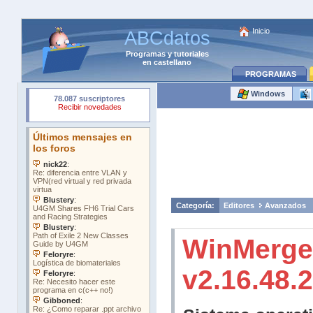
Inicio
ABCdatos
Programas
y
tutoriales
en castellano
PROGRAMAS
Windows
Categoría:
Editores
Avanzados
WinMerge
v2.16.48.2