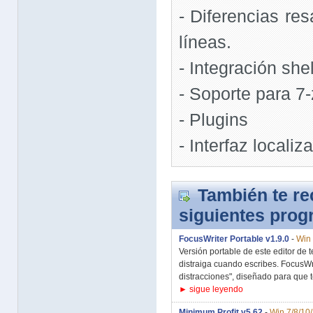
- Diferencias res
líneas.
- Integración shel
- Soporte para 7-
- Plugins
- Interfaz locali
También te r
siguientes pro
FocusWriter Portable v1.9.0
-
Win 
Versión portable de este editor de t
distraiga cuando escribes. FocusWr
distracciones", diseñado para que te
► sigue leyendo
Minimum Profit v5.62
-
Win 7/8/10