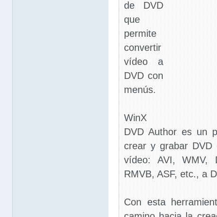
de DVD
que
permite
convertir
vídeo a
DVD con
menús.
WinX
DVD Author es un p
crear y grabar DVD 
vídeo: AVI, WMV, 
RMVB, ASF, etc., a 
Con esta herramien
camino hacia la cre