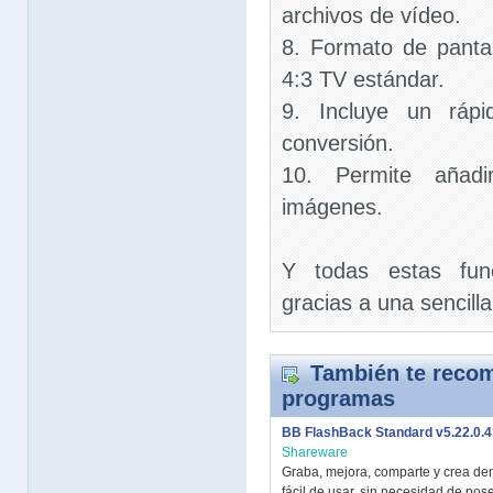
archivos de vídeo.
8. Formato de panta
4:3 TV estándar.
9. Incluye un ráp
conversión.
10. Permite añad
imágenes.
Y todas estas func
gracias a una sencilla 
También te recom
programas
BB FlashBack Standard v5.22.0.
Shareware
Graba, mejora, comparte y crea dem
fácil de usar, sin necesidad de pos