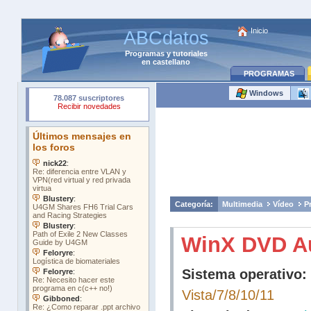
Inicio
ABCdatos
Programas
y
tutoriales
en castellano
PROGRAMAS
Windows
Categoría:
Multimedia
Vídeo
P
WinX DVD A
Sistema operativo:
Vista/7/8/10/11