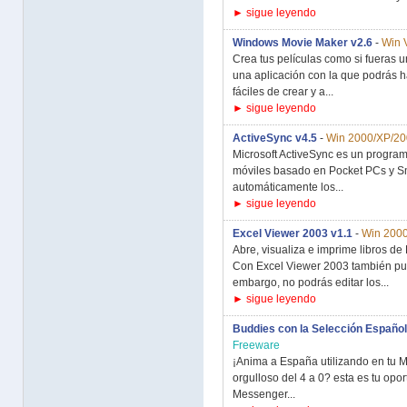
► sigue leyendo
Windows Movie Maker v2.6
-
Win 
Crea tus películas como si fueras 
una aplicación con la que podrás h
fáciles de crear y a...
► sigue leyendo
ActiveSync v4.5
-
Win 2000/XP/2
Microsoft ActiveSync es un program
móviles basado en Pocket PCs y Sm
automáticamente los...
► sigue leyendo
Excel Viewer 2003 v1.1
-
Win 200
Abre, visualiza e imprime libros de 
Con Excel Viewer 2003 también pue
embargo, no podrás editar los...
► sigue leyendo
Buddies con la Selección Españo
Freeware
¡Anima a España utilizando en tu M
orgulloso del 4 a 0? esta es tu opo
Messenger...