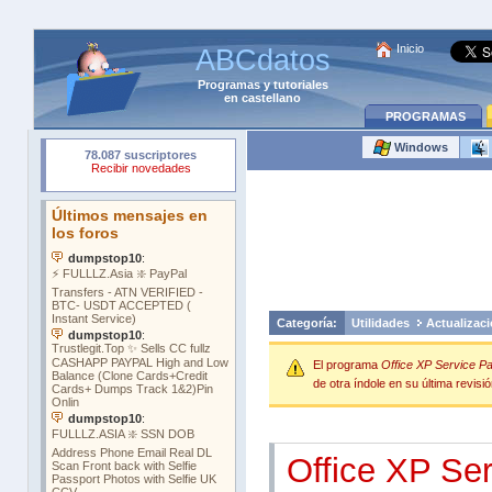
Inicio
ABCdatos
Programas
y
tutoriales
en castellano
PROGRAMAS
Windows
Categoría:
Utilidades
Actualizac
El programa
Office XP Service P
de otra índole en su última revisió
Office XP Ser