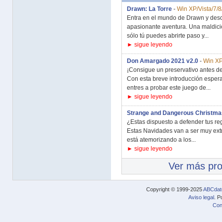
Drawn: La Torre
-
Win XP/Vista/7/8
Entra en el mundo de Drawn y descu
apasionante aventura. Una maldició
sólo tú puedes abrirte paso y...
► sigue leyendo
Don Amargado 2021 v2.0
-
Win XP
¡Consigue un preservativo antes de
Con esta breve introducción espera
entres a probar este juego de...
► sigue leyendo
Strange and Dangerous Christma
¿Estas dispuesto a defender tus re
Estas Navidades van a ser muy extr
está atemorizando a los...
► sigue leyendo
Ver más pr
Copyright © 1999-2025
ABCdat
Aviso legal
. P
Con