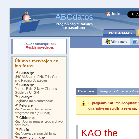
Inicio
ABCdatos
Programas
y
tutoriales
en castellano
PROGRAMAS
Windows
Categoría:
Juegos
Arcade
Ave
El programa
KAO the Kangaroo: 
otra índole en su última revisión.
KAO the