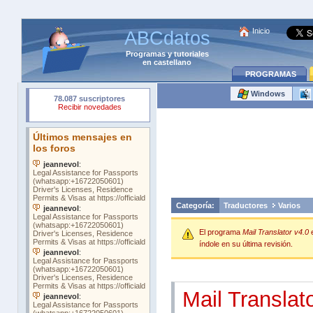
Inicio
ABCdatos
Programas
y
tutoriales
en castellano
PROGRAMAS
Windows
Categoría:
Traductores
Varios
El programa
Mail Translator v4.0
índole en su última revisión.
Mail Translat