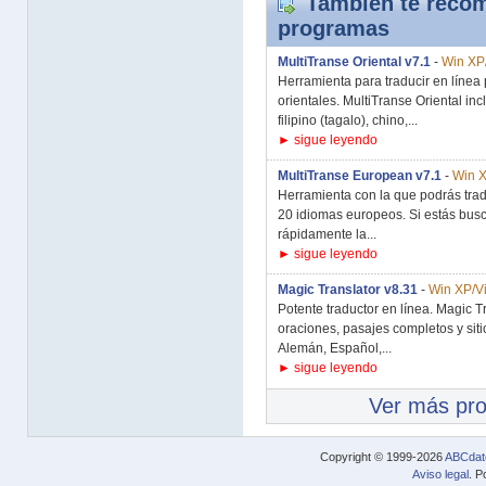
También te recom
programas
MultiTranse Oriental v7.1
-
Win XP/
Herramienta para traducir en línea
orientales. MultiTranse Oriental inc
filipino (tagalo), chino,...
► sigue leyendo
MultiTranse European v7.1
-
Win X
Herramienta con la que podrás trad
20 idiomas europeos. Si estás bu
rápidamente la...
► sigue leyendo
Magic Translator v8.31
-
Win XP/Vi
Potente traductor en línea. Magic T
oraciones, pasajes completos y siti
Alemán, Español,...
► sigue leyendo
Ver más pr
Copyright © 1999-2026
ABCdat
Aviso legal
. P