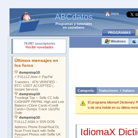
Inicio
ABCdatos
Programas
y
tutoriales
en castellano
PROGRAMAS
Windows
Categoría:
Traductores
Italiano
El programa
IdiomaX Dictionary P
o de otra índole en su última revis
IdiomaX Dicti