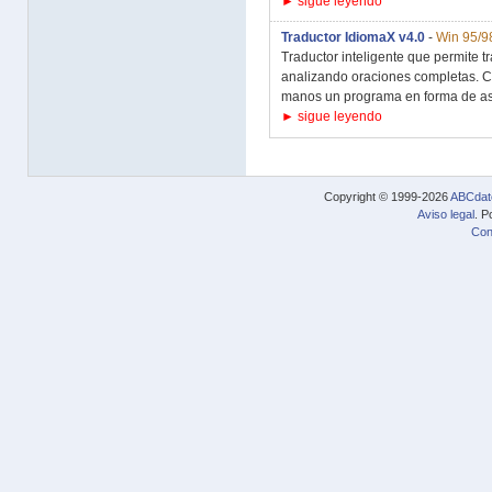
► sigue leyendo
Traductor IdiomaX v4.0
-
Win 95/9
Traductor inteligente que permite t
analizando oraciones completas. Co
manos un programa en forma de asis
► sigue leyendo
Copyright © 1999-2026
ABCdat
Aviso legal
. P
Con