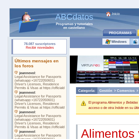
Inicio
ABCdatos
Programas
y
tutoriales
en castellano
PROGRAMAS
Windows
Categoría:
Gestión
Comercios
El programa
Alimentos y Bebida
acceso o de otra índole en su últi
Alimentos