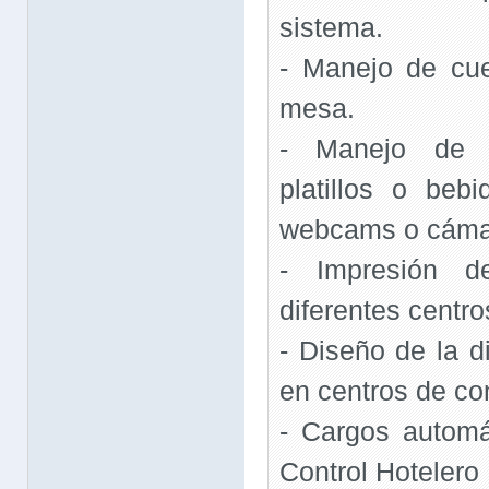
sistema.
- Manejo de cu
mesa.
- Manejo de f
platillos o beb
webcams o cámar
- Impresión d
diferentes centr
- Diseño de la d
en centros de c
- Cargos automá
Control Hoteler