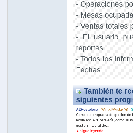
- Operaciones po
- Mesas ocupadas
- Ventas totales 
- El usuario p
reportes.
- Todos los info
Fechas
También te r
siguientes pro
AZHostelería
-
Win XP/Vista/7/8
-
S
Completo programa de gestión de ba
hostelero. AZHostelería, como su no
gestión integral de...
► sigue leyendo