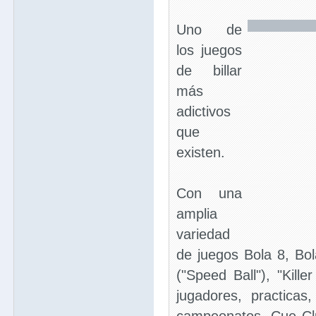
Uno de
los juegos
de billar
más
adictivos
que
existen.
Con una
amplia
variedad
de juegos Bola 8, Bo
("Speed Ball"), "Kille
jugadores, practica