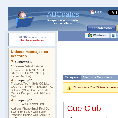
Inicio
ABCdatos
Programas
y
tutoriales
en castellano
PROGRAMAS
Windows
M
Categoría:
Juegos
Deportivos
El programa
Cue Club
está
desact
Cue Club