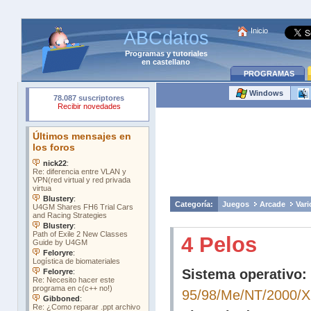
Inicio
ABCdatos
Programas
y
tutoriales
en castellano
PROGRAMAS
Windows
Categoría:
Juegos
Arcade
Vari
4 Pelos
Sistema operativo:
95/98/Me/NT/2000/