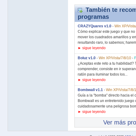
También te recom
programas
CRAZYQuares v1.0
-
Win XP/Vista
Cómo explicar este juego y que no re
mover los cuadrados amarillos y en
resultando raro, lo sabemos; harem
► sigue leyendo
Boluz v1.0
-
Win XP/Vista/7/8/10
-
¿Aceptas este reto a tu habilidad? 
comprender, consiste en ir superand
ratón para iluminar todos los...
► sigue leyendo
Bombwall v1.1
-
Win XP/Vista/7/8/
Guía a la "bomba" directo hacia el c
Bombwall es un entretenido juego 
cuidadosamente una peligrosa bomb
► sigue leyendo
Ver más pr