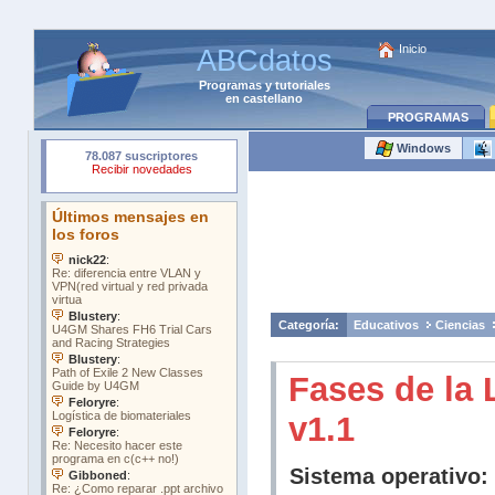
Inicio
ABCdatos
Programas
y
tutoriales
en castellano
PROGRAMAS
Windows
Categoría:
Educativos
Ciencias
Fases de la
v1.1
Sistema operativo: