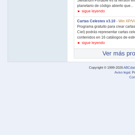
Stellarium Portable es la versión
planetario de código abierto que...
► sigue leyendo
Cartas Celestes v3.10
-
Win XP/Vi
Programa gratuito para crear carta
Ciel) podrás representar cartas ce
contenidos en 16 catálogos de estrel
► sigue leyendo
Ver más pr
Copyright © 1999-2026
ABCdat
Aviso legal
. P
Con