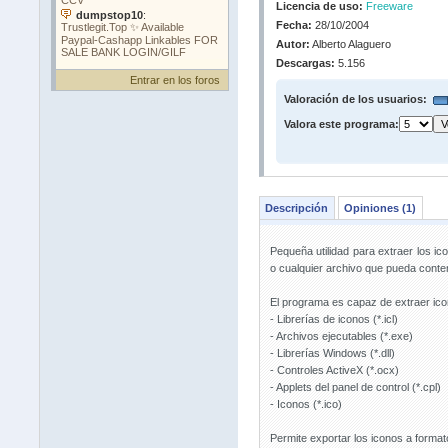
Licencia de uso:
Freeware
Fecha:
28/10/2004
Autor:
Alberto Alaguero
Descargas:
5.156
Entrar en los foros
Valoración de los usuarios:
Valora este programa:
Descripción
Opiniones (1)
Pequeña utilidad para extraer los ic
o cualquier archivo que pueda conte
El programa es capaz de extraer icon
- Librerías de iconos (*.icl)
- Archivos ejecutables (*.exe)
- Librerías Windows (*.dll)
- Controles ActiveX (*.ocx)
- Applets del panel de control (*.cpl)
- Iconos (*.ico)
Permite exportar los iconos a form