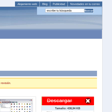
Alojamiento web
Blog
Publicidad
Novedades en tu correo
 revisión.
Descargar
Tamaño: 438,94 KB