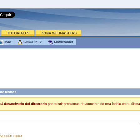
TUTORIALES
ZONA WEBMASTERS
Mac
GNU/Linux
Móvil/tablet
de iconos
tá
desactivado del directorio
por existir problemas de acceso o de otra índole en su última
/2000/XP/2003