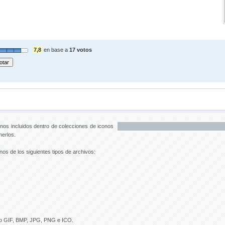
7,8
en base a
17 votos
onos incluidos dentro de colecciones de iconos
nerlos.
os de los siguientes tipos de archivos:
ato GIF, BMP, JPG, PNG e ICO.