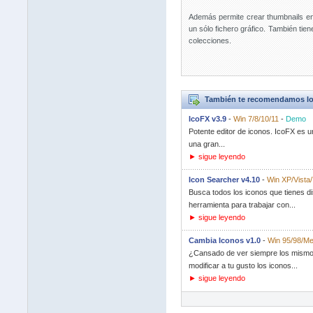
Además permite crear thumbnails en
un sólo fichero gráfico. También tien
colecciones.
También te recomendamos lo
IcoFX v3.9
-
Win 7/8/10/11
-
Demo
Potente editor de iconos. IcoFX es u
una gran...
► sigue leyendo
Icon Searcher v4.10
-
Win XP/Vista/
Busca todos los iconos que tienes d
herramienta para trabajar con...
► sigue leyendo
Cambia Iconos v1.0
-
Win 95/98/Me
¿Cansado de ver siempre los mismos 
modificar a tu gusto los iconos...
► sigue leyendo