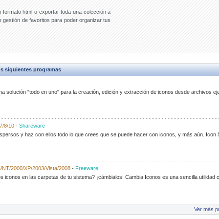
 formato html o exportar toda una colección a
e gestión de favoritos para poder organizar tus
s siguientes programas
na solución "todo en uno" para la creación, edición y extracción de iconos desde archivos eje
7/8/10
-
Shareware
ispersos y haz con ellos todo lo que crees que se puede hacer con iconos, y más aún. Icon
/NT/2000/XP/2003/Vista/2008
-
Freeware
iconos en las carpetas de tu sistema? ¡cámbialos! Cambia Iconos es una sencilla utilidad
Ver más p