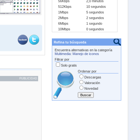
56Kbps
2,0 minutos
512Kbps
10 segundos
1Mbps
5 segundos
2Mbps
2 segundos
6Mbps
1 segundo
10Mbps
0 segundos
Refina tu búsqueda
Encuentra alternativas en la categoría
Multimedia
:
Manejo de iconos
Filtrar por
Solo gratis
Ordenar por
Descargas
PUBLICIDAD
Valoración
Novedad