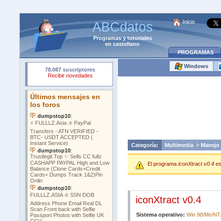
Inicio
ABCdatos
Programas
y
tutoriales
en castellano
PROGRAMAS
Windows
Categoría:
Multimedia
Manejo 
El programa
iconXtract v0.4
es
iconXtract v0.4
Sistema operativo:
Win 98/Me/NT