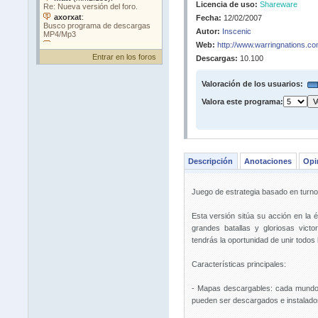
Licencia de uso:
Shareware
Fecha:
12/02/2007
Autor:
Inscenic
Web:
http://www.warringnations.co
Entrar en los foros
Descargas:
10.100
Valoración de los usuarios:
Valora este programa:
Descripción
Anotaciones
Opi
Juego de estrategia basado en turno
Esta versión sitúa su acción en la
grandes batallas y gloriosas vict
tendrás la oportunidad de unir todos lo
Características principales:
- Mapas descargables: cada mundo
pueden ser descargados e instalad