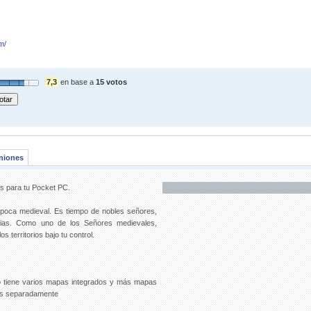
m/
7,3
en base a
15 votos
niones
s para tu Pocket PC.
 época medieval. Es tiempo de nobles señores,
orias. Como uno de los Señores medievales,
s territorios bajo tu control.
 tiene varios mapas integrados y más mapas
os separadamente