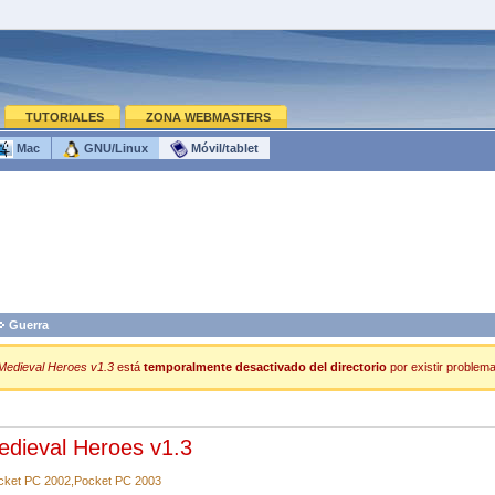
TUTORIALES
ZONA WEBMASTERS
Mac
GNU/Linux
Móvil/tablet
Guerra
Medieval Heroes v1.3
está
temporalmente desactivado del directorio
por existir problema
edieval Heroes v1.3
cket PC 2002,Pocket PC 2003