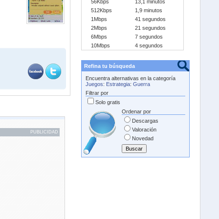
56Kbps
13,1 minutos
512Kbps
1,9 minutos
1Mbps
41 segundos
2Mbps
21 segundos
6Mbps
7 segundos
10Mbps
4 segundos
Refina tu búsqueda
Encuentra alternativas en la categoría
Juegos
:
Estrategia
:
Guerra
Filtrar por
Solo gratis
Ordenar por
Descargas
Valoración
PUBLICIDAD
Novedad