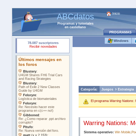
Inicio
ABCdatos
Programas
y
tutoriales
en castellano
PROGRAMAS
Windows
Categoría:
Juegos
Estrategia
El programa
Warring Nations: 
Warring Nations: M
Sistema operativo:
Win Mobile,Po