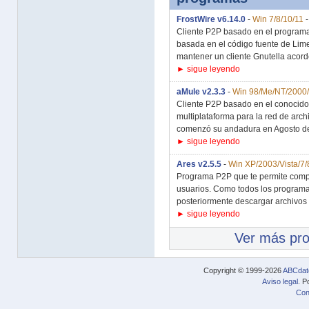
FrostWire v6.14.0
-
Win 7/8/10/11
Cliente P2P basado en el program
basada en el código fuente de Lim
mantener un cliente Gnutella acorde
► sigue leyendo
aMule v2.3.3
-
Win 98/Me/NT/2000/
Cliente P2P basado en el conocido
multiplataforma para la red de ar
comenzó su andadura en Agosto de
► sigue leyendo
Ares v2.5.5
-
Win XP/2003/Vista/7/
Programa P2P que te permite compar
usuarios. Como todos los programas 
posteriormente descargar archivos 
► sigue leyendo
Ver más pr
Copyright © 1999-2026
ABCdat
Aviso legal
. P
Con