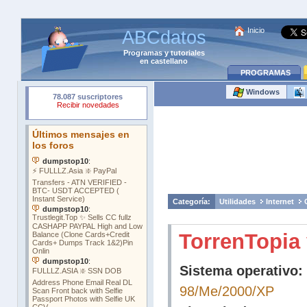
Inicio
ABCdatos
Programas
y
tutoriales
en castellano
PROGRAMAS
Windows
Categoría:
Utilidades
Internet
TorrenTopia 
Sistema operativo:
98/Me/2000/XP