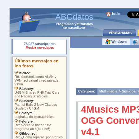
Inicio
ABCdatos
Programas
y
tutoriales
en castellano
PROGRAMAS
Windows
Categoría:
Multimedia
Sonidos
4Musics MP3
OGG Conver
v4.1