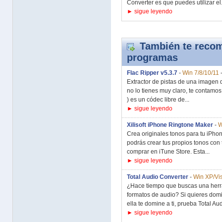
Converter es que puedes utilizar el.
► sigue leyendo
También te recom
programas
Flac Ripper v5.3.7
-
Win 7/8/10/11
Extractor de pistas de una imagen
no lo tienes muy claro, te contam
) es un códec libre de...
► sigue leyendo
Xilisoft iPhone Ringtone Maker
-
W
Crea originales tonos para tu iPho
podrás crear tus propios tonos con 
comprar en iTune Store. Esta...
► sigue leyendo
Total Audio Converter
-
Win XP/Vis
¿Hace tiempo que buscas una herra
formatos de audio? Si quieres domi
ella te domine a ti, prueba Total Aud
► sigue leyendo