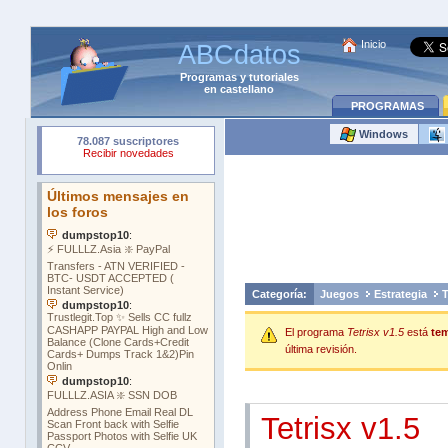
Inicio
ABCdatos
Programas
y
tutoriales
en castellano
PROGRAMAS
Windows
Categoría:
Juegos
Estrategia
T
El programa
Tetrisx v1.5
está
tem
última revisión.
Tetrisx v1.5