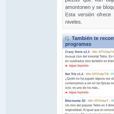
amontonen y se bloqu
Esta versión ofrece
niveles.
También te recom
programas
Crazy Tetris v2.3
-
Win XP/Vista/7/
Inusual clon del inmortal Tetris. En
en cuadrados sino también en triáng
► sigue leyendo
Net Tris v1.4
-
Win XP/Vista/7/8
-
F
¿Quién no ha jugado alguna vez al 
comenzamos a ver en las típicas m
ocio, es uno de los más...
► sigue leyendo
Blocmania 3D
-
Win XP/Vista/7
-
S
Un clon del popular Tetris en 3 di
originalidad. Al igual que el conocid