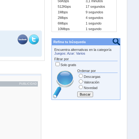
56Kbps
3,1 minutos
512Kbps
17 segundos
1Mbps
9 segundos
2Mbps
4 segundos
6Mbps
1 segundo
10Mbps
1 segundo
Refina tu búsqueda
Encuentra alternativas en la categoría
Juegos
:
Azar
:
Varios
Filtrar por
Solo gratis
Ordenar por
Descargas
Valoración
PUBLICIDAD
Novedad