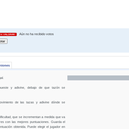
Aún no ha recibido votos
niones
al.
apueste y adivine, debajo de que tazón se
ovimiento de las tazas y adivine dónde se
dificultad, que se incrementan a medida que va
ores con las mejores puntuaciones. Guarda el
ntuación obtenida. Puede elegir el jugador en