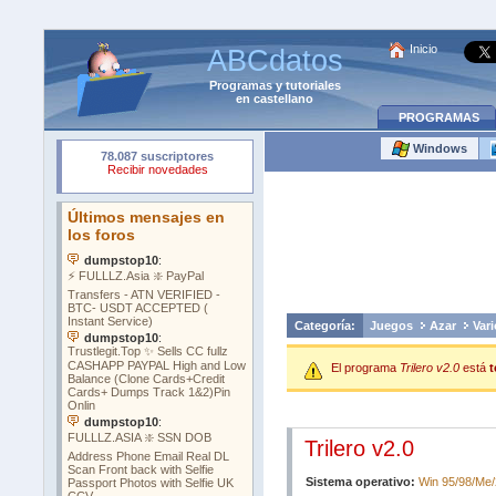
Inicio
ABCdatos
Programas
y
tutoriales
en castellano
PROGRAMAS
Windows
Categoría:
Juegos
Azar
Vari
El programa
Trilero v2.0
está
t
Trilero v2.0
Sistema operativo:
Win 95/98/Me