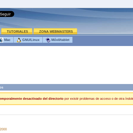
TUTORIALES
ZONA WEBMASTERS
Mac
GNU/Linux
Móvil/tablet
os
emporalmente desactivado del directorio
por existir problemas de acceso o de otra índole
/2000