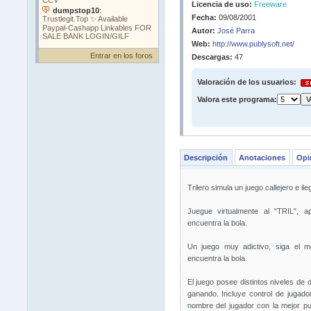
Licencia de uso:
Freeware
Fecha:
09/08/2001
Autor:
José Parra
Web:
http://www.publysoft.net/
Entrar en los foros
Descargas:
47
Valoración de los usuarios:
Valora este programa:
Descripción
Anotaciones
Opi
Trilero simula un juego callejero e ileg
Juegue virtualmente al "TRIL", 
encuentra la bola.
Un juego muy adictivo, siga el m
encuentra la bola.
El juego posee distintos niveles de 
ganando. Incluye control de jugad
nombre del jugador con la mejor pu