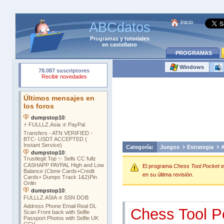
Inicio
ABCdatos
Programas
y
tutoriales
en castellano
PROGRAMAS
Windows
Categoría:
Juegos
Estrategia
A
El programa
Chess Tool Pocket
e
en su última revisión.
Chess Tool P