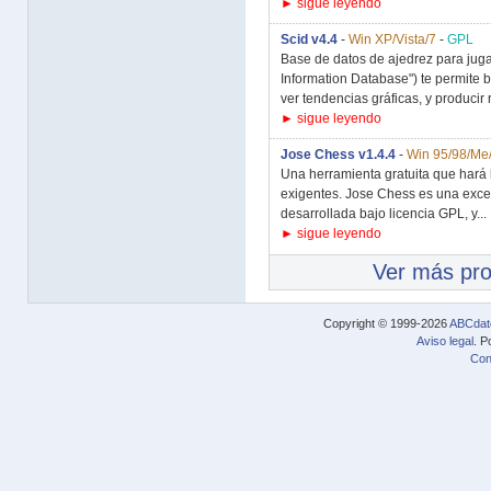
► sigue leyendo
Scid v4.4
-
Win XP/Vista/7
-
GPL
Base de datos de ajedrez para juga
Information Database") te permite b
ver tendencias gráficas, y producir r
► sigue leyendo
Jose Chess v1.4.4
-
Win 95/98/Me
Una herramienta gratuita que hará l
exigentes. Jose Chess es una excel
desarrollada bajo licencia GPL, y...
► sigue leyendo
Ver más pr
Copyright © 1999-2026
ABCdat
Aviso legal
. P
Con