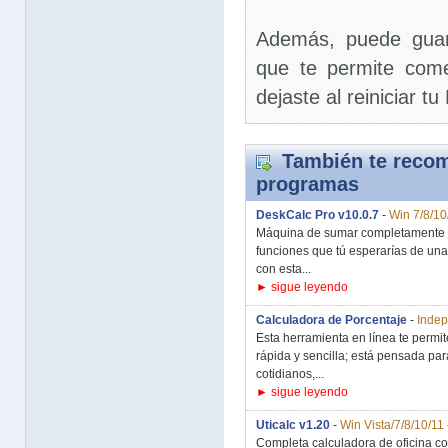
Además, puede guard
que te permite come
dejaste al reiniciar 
También te recom
programas
DeskCalc Pro v10.0.7
-
Win 7/8/10
Máquina de sumar completamente fu
funciones que tú esperarías de un
con esta...
► sigue leyendo
Calculadora de Porcentaje
-
Indep
Esta herramienta en línea te permi
rápida y sencilla; está pensada pa
cotidianos,...
► sigue leyendo
Uticalc v1.20
-
Win Vista/7/8/10/11
Completa calculadora de oficina con 