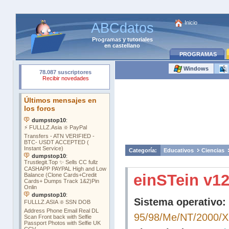
Inicio
ABCdatos
Programas
y
tutoriales
en castellano
PROGRAMAS
Windows
Categoría:
Educativos
Ciencias
einSTein v12
Sistema operativo:
95/98/Me/NT/2000/