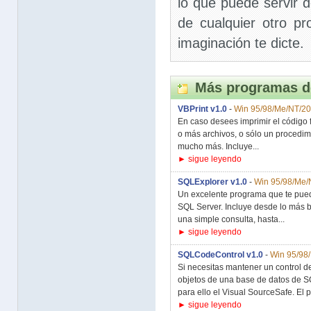
lo que puede servir de
de cualquier otro pr
imaginación te dicte.
Más programas d
VBPrint v1.0
-
Win 95/98/Me/NT/2
En caso desees imprimir el código 
o más archivos, o sólo un procedim
mucho más. Incluye...
► sigue leyendo
SQLExplorer v1.0
-
Win 95/98/Me/
Un excelente programa que te pued
SQL Server. Incluye desde lo más 
una simple consulta, hasta...
► sigue leyendo
SQLCodeControl v1.0
-
Win 95/98
Si necesitas mantener un control de 
objetos de una base de datos de 
para ello el Visual SourceSafe. El 
► sigue leyendo