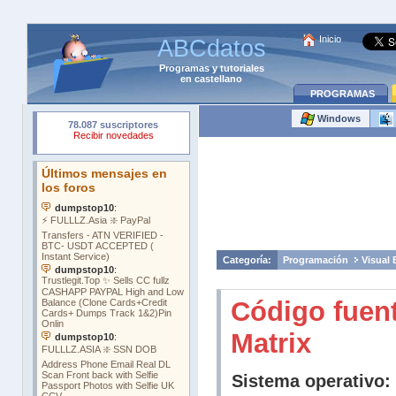
Inicio
ABCdatos
Programas
y
tutoriales
en castellano
PROGRAMAS
Windows
Categoría:
Programación
Visual 
Código fuen
Matrix
Sistema operativo: