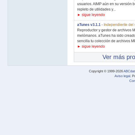
usuarios. AIMP aún en su versión b
repleto de utilidades y...
► sigue leyendo
aTunes v3.1.1
-
Independiente del 
Reproductor y gestor de archivos M
melómanos. aTunes ha sido creado
sencilla tu colección de archivos MP
► sigue leyendo
Ver más pr
Copyright © 1999-2026
ABCdat
Aviso legal
. P
Con