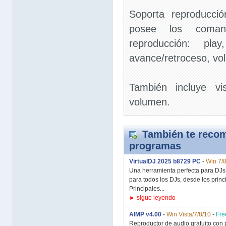
Soporta reproducci
posee los coman
reproducción: pla
avance/retroceso, vo
También incluye vi
volumen.
También te recom
programas
VirtualDJ 2025 b8729 PC
-
Win 7/8
Una herramienta perfecta para DJs
para todos los DJs, desde los prin
Principales...
► sigue leyendo
AIMP v4.00
-
Win Vista/7/8/10
-
Fre
Reproductor de audio gratuito con p