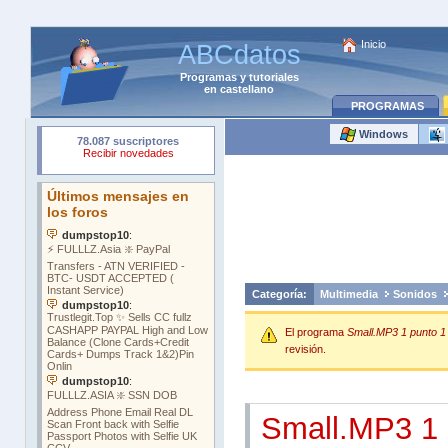
Inicio
ABCdatos
Programas
y
tutoriales
en castellano
PROGRAMAS
Windows
Categoría:
Multimedia
Sonidos
El programa
Small.MP3 1 punto 1
revisión.
Small.MP3 1 