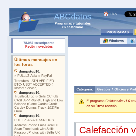
Inicio
ABCdatos
Programas
y
tutoriales
en castellano
PROGRAMAS
Windows
Categoría:
Gestión
Oficios y Pro
El programa
Calefacción v1.0
es
en su última revisión.
Calefacción v