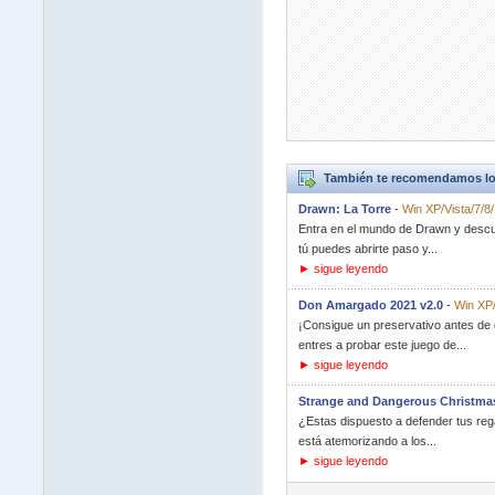
También te recomendamos lo
Drawn: La Torre
-
Win XP/Vista/7/8/
Entra en el mundo de Drawn y descubr
tú puedes abrirte paso y...
► sigue leyendo
Don Amargado 2021 v2.0
-
Win XP/
¡Consigue un preservativo antes de 
entres a probar este juego de...
► sigue leyendo
Strange and Dangerous Christma
¿Estas dispuesto a defender tus reg
está atemorizando a los...
► sigue leyendo