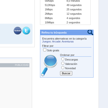
56Kbps
8,0 minutos
512Kbps
49 segundos
1Mbps
25 segundos
2Mbps
12 segundos
6Mbps
4 segundos
10Mbps
2 segundos
Refina tu búsqueda
Encuentra alternativas en la categoría
Juegos
:
Arcade
:
Aventuras
Filtrar por
Solo gratis
Ordenar por
Descargas
Valoración
PUBLICIDAD
Novedad