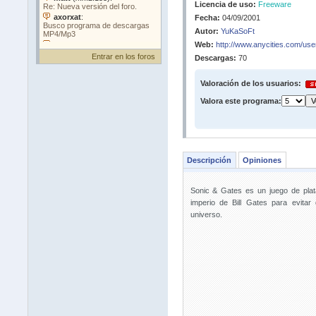
Licencia de uso:
Freeware
Fecha:
04/09/2001
Autor:
YuKaSoFt
Web:
http://www.anycities.com/user
Entrar en los foros
Descargas:
70
Valoración de los usuarios:
Valora este programa:
Descripción
Opiniones
Sonic & Gates es un juego de plat
imperio de Bill Gates para evitar
universo.