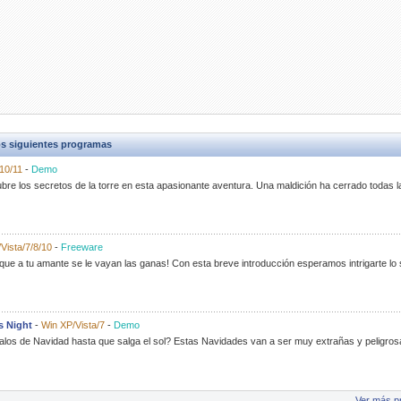
s siguientes programas
10/11
-
Demo
e los secretos de la torre en esta apasionante aventura. Una maldición ha cerrado todas las
Vista/7/8/10
-
Freeware
que a tu amante se le vayan las ganas! Con esta breve introducción esperamos intrigarte lo
s Night
-
Win XP/Vista/7
-
Demo
alos de Navidad hasta que salga el sol? Estas Navidades van a ser muy extrañas y peligros
Ver más p