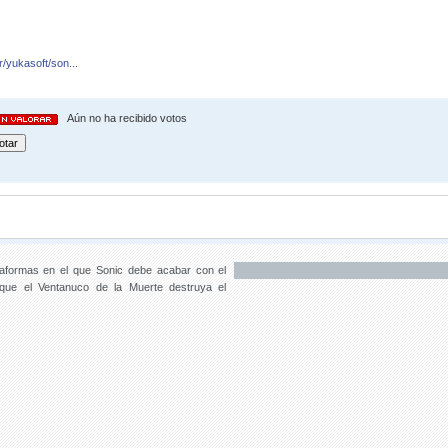
/yukasoft/son...
Aún no ha recibido votos
aformas en el que Sonic debe acabar con el
 que el Ventanuco de la Muerte destruya el