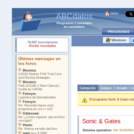
Inicio
ABCdatos
Programas
y
tutoriales
en castellano
PROGRAMAS
Windows
Categoría:
Juegos
Arcade
A
El programa
Sonic & Gates
es
Sonic & Gates
Sistema operativo:
Win 95/98/Me