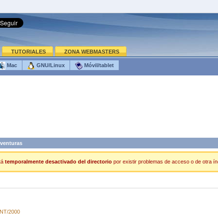
TUTORIALES
ZONA WEBMASTERS
Mac
GNU/Linux
Móvil/tablet
venturas
tá
temporalmente desactivado del directorio
por existir problemas de acceso o de otra índ
/NT/2000