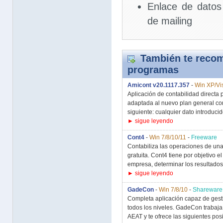
Enlace de datos
de mailing
También te recom
programas
Amicont v20.1117.357
-
Win XP/Vis
Aplicación de contabilidad direct
adaptada al nuevo plan general con
siguiente: cualquier dato introducido
► sigue leyendo
Cont4
-
Win 7/8/10/11
-
Freeware
Contabiliza las operaciones de un
gratuita. Cont4 tiene por objetivo e
empresa, determinar los resultados
► sigue leyendo
GadeCon
-
Win 7/8/10
-
Shareware
Completa aplicación capaz de gesti
todos los niveles. GadeCon trabaja
AEAT y te ofrece las siguientes posi