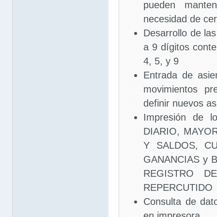
pueden mantene
necesidad de cer
Desarrollo de la
a 9 dígitos cont
4, 5, y 9
Entrada de asie
movimientos pre
definir nuevos as
Impresión de l
DIARIO, MAYO
Y SALDOS, C
GANANCIAS y B
REGISTRO D
REPERCUTIDO
Consulta de dat
en impresora