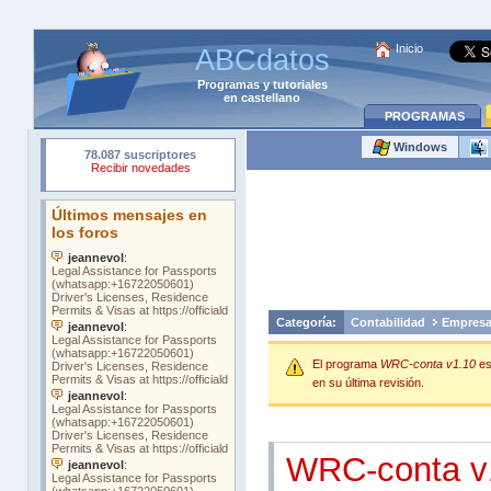
Inicio
ABCdatos
Programas
y
tutoriales
en castellano
PROGRAMAS
Windows
Categoría:
Contabilidad
Empres
El programa
WRC-conta v1.10
es
en su última revisión.
WRC-conta v