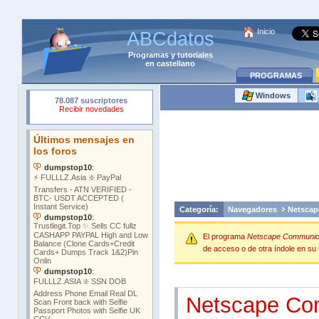
Inicio
ABCdatos
Programas
y
tutoriales
en castellano
PROGRAMAS
Windows
Categoría:
Navegadores
Netscap
El programa
Netscape Communicat
de acceso o de otra índole en su ú
Netscape Co