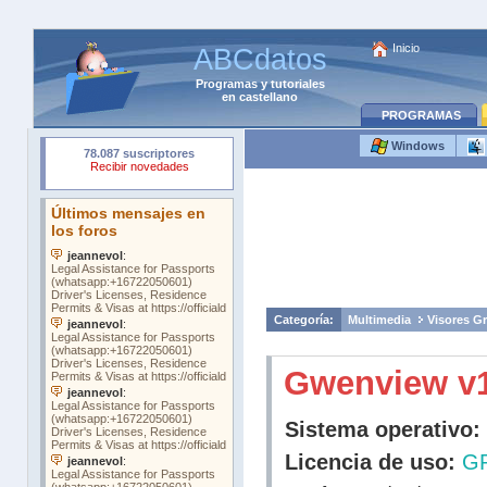
Inicio
ABCdatos
Programas
y
tutoriales
en castellano
PROGRAMAS
Windows
Categoría:
Multimedia
Visores Gr
Gwenview v1
Sistema operativo:
Licencia de uso:
G