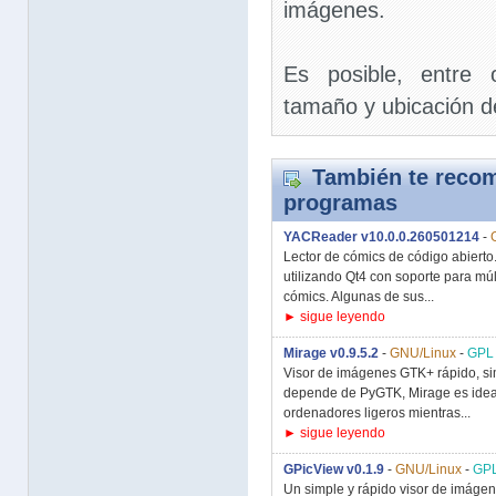
imágenes.
Es posible, entre 
tamaño y ubicación d
También te recom
programas
YACReader v10.0.0.260501214
-
Lector de cómics de código abiert
utilizando Qt4 con soporte para mú
cómics. Algunas de sus...
► sigue leyendo
Mirage v0.9.5.2
-
GNU/Linux
-
GPL
Visor de imágenes GTK+ rápido, si
depende de PyGTK, Mirage es idea
ordenadores ligeros mientras...
► sigue leyendo
GPicView v0.1.9
-
GNU/Linux
-
GP
Un simple y rápido visor de imág