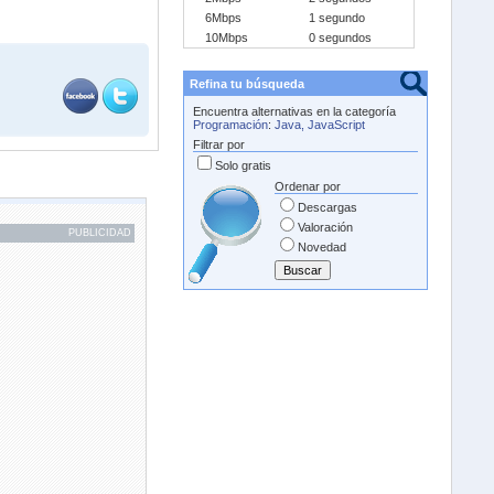
6Mbps
1 segundo
10Mbps
0 segundos
Refina tu búsqueda
Encuentra alternativas en la categoría
Programación
:
Java, JavaScript
Filtrar por
Solo gratis
Ordenar por
Descargas
Valoración
PUBLICIDAD
Novedad