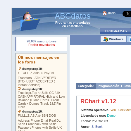
Inicio
ABCdatos
Programas
y
tutoriales
en castellano
PROGRAMAS
Windows
Categoría:
Programación
Java
RChart v1.12
Sistema operativo:
Win 95/98/Me
Licencia de uso:
Demo
Fecha:
25/03/2003
Autor:
S. Beck