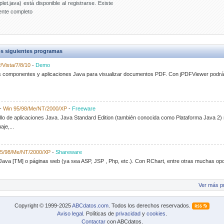
let.java) está disponible al registrarse. Existe
uente completo
s siguientes programas
Vista/7/8/10
-
Demo
 componentes y aplicaciones Java para visualizar documentos PDF. Con jPDFViewer podrás
-
Win 95/98/Me/NT/2000/XP
-
Freeware
lo de aplicaciones Java. Java Standard Edition (también conocida como Plataforma Java 2) n
je,...
95/98/Me/NT/2000/XP
-
Shareware
 Java [TM] o páginas web (ya sea ASP, JSP , Php, etc.). Con RChart, entre otras muchas opc
Ver más p
Copyright © 1999-2025
ABCdatos.com
. Todos los derechos reservados.
Aviso legal
. Políticas de
privacidad
y
cookies
.
Contactar
con ABCdatos.