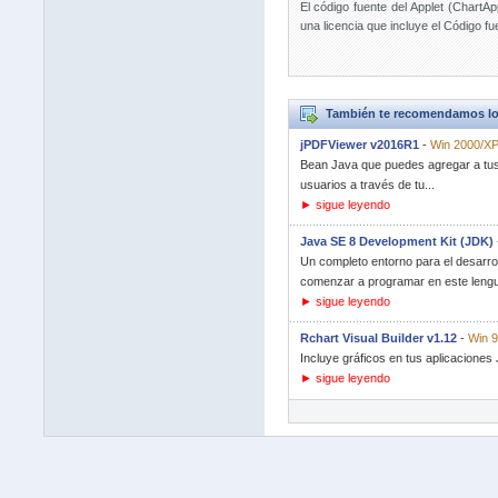
El código fuente del Applet (ChartApp
una licencia que incluye el Código f
También te recomendamos lo
jPDFViewer v2016R1
-
Win 2000/XP/
Bean Java que puedes agregar a tus
usuarios a través de tu...
► sigue leyendo
Java SE 8 Development Kit (JDK)
Un completo entorno para el desarrol
comenzar a programar en este lengua
► sigue leyendo
Rchart Visual Builder v1.12
-
Win 
Incluye gráficos en tus aplicaciones
► sigue leyendo