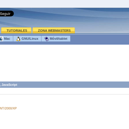
TUTORIALES
ZONA WEBMASTERS
Mac
GNU/Linux
Móvil/tablet
, JavaScript
/NT/2000/XP