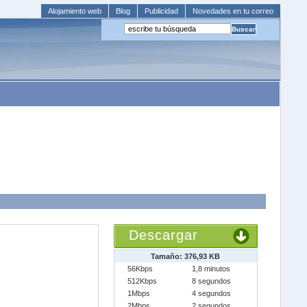
Alojamiento web
Blog
Publicidad
Novedades en tu correo
Descargar
Tamaño: 376,93 KB
56Kbps
1,8 minutos
512Kbps
8 segundos
1Mbps
4 segundos
2Mbps
2 segundos