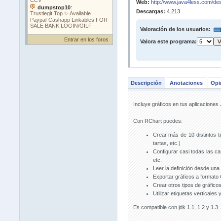
Web:
http://www.java4less.com/de
Descargas:
4.213
Valoración de los usuarios:
Entrar en los foros
Valora este programa:
Descripción
Anotaciones
Opi
Incluye gráficos en tus aplicaciones
Con RChart puedes:
Crear más de 10 distintos ti
tartas, etc.)
Configurar casi todas las cara
etc.
Leer la definición desde un
Exportar gráficos a format
Crear otros tipos de gráfic
Utilizar etiquetas verticales
Es compatible con jdk 1.1, 1.2 y 1.3 .