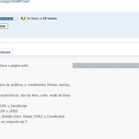
scargar.htm#RChart
8,2
en base a
10 votos
niones
 Java o página web.
pos de gráficos y combinarlos (líneas, barras,
cterísticas, tipo de letra, color, estilo de línea
a URL y JavaScript
o GIF o JPEG
os; Bubble chart, Radar, OHLC y Candlestick
 y un segundo eje Y