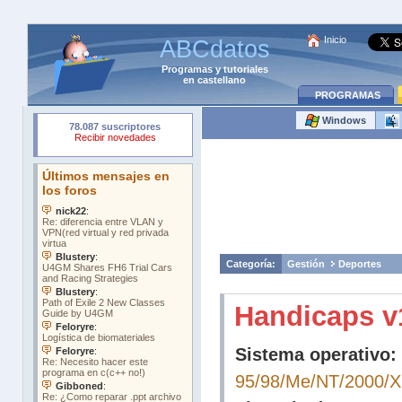
Inicio
ABCdatos
Programas
y
tutoriales
en castellano
PROGRAMAS
Windows
Categoría:
Gestión
Deportes
Handicaps v
Sistema operativo:
95/98/Me/NT/2000/